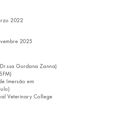
arzo 2022
Novembre 2025
 Dr.ssa Gordana Zanna)
ISFM)
de Imersão em
ulo)
al Veterinary College