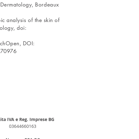
y Dermatology, Bordeaux
 analysis of the skin of
ology, doi:
techOpen, DOI:
/70976
ita IVA e Reg. Imprese BG
03644660163