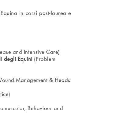
quina in corsi post-laurea e
sease and Intensive Care)
i degli Equini
(Problem
Wound Management & Heads
tice)
omuscular, Behaviour and