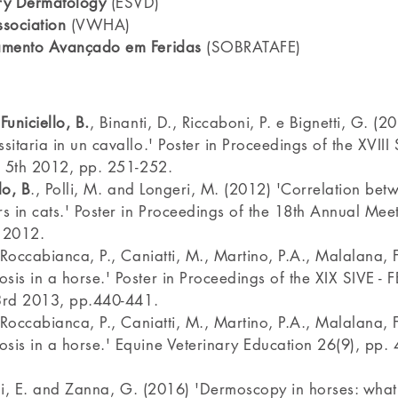
ary Dermatology
(ESVD)
sociation
(VWHA)
tamento Avançado em Feridas
(SOBRATAFE)
,
Funiciello, B.
, Binanti, D., Riccaboni, P. e Bignetti, G. 
sitaria in un cavallo.' Poster in Proceedings of the XVIII
 - 5th 2012, pp. 251-252.
lo, B
., Polli, M. and Longeri, M. (2012) 'Correlation bet
rs in cats.' Poster in Proceedings of the 18th Annual Me
r 2012.
 Roccabianca, P., Caniatti, M., Martino, P.A., Malalana, 
is in a horse.' Poster in Proceedings of the XIX SIVE - 
- 3rd 2013, pp.440-441.
 Roccabianca, P., Caniatti, M., Martino, P.A., Malalana, 
sis in a horse.' Equine Veterinary Education 26(9), pp. 
ni, E. and Zanna, G. (2016) 'Dermoscopy in horses: wha