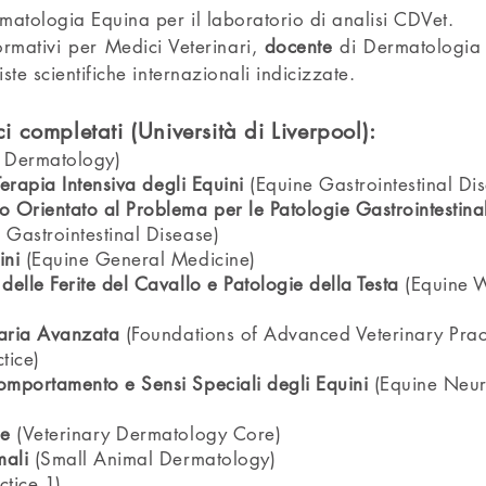
matologia Equina per il laboratorio di analisi CDVet.
ormativi per Medici Veterinari,
docente
di Dermatologia E
ste scientifiche internazionali indicizzate.
 completati (Università di Liverpool):
 Dermatology)
Terapia Intensiva degli Equini
(Equine Gastrointestinal Di
Orientato al Problema per le Patologie Gastrointestinal
Gastrointestinal Disease)
ini
(Equine General Medicine)
elle Ferite del Cavallo e Patologie della Testa
(Equine 
naria Avanzata
(Foundations of Advanced Veterinary Prac
tice)
mportamento e Sensi Speciali degli Equini
(Equine Neur
se
(Veterinary Dermatology Core)
mali
(Small Animal Dermatology)
ctice 1)