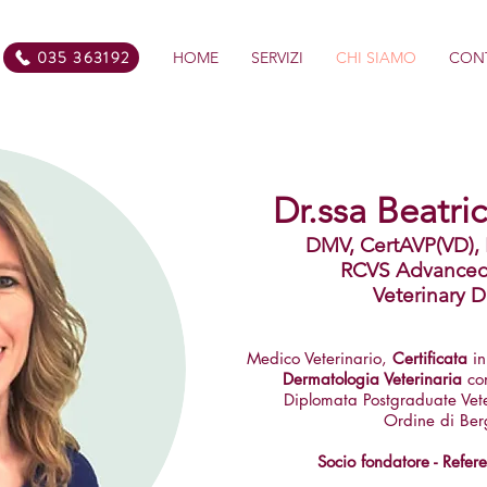
035 363192
HOME
SERVIZI
CHI SIAMO
CONT
Dr.ssa Beatric
DMV, CertAVP(VD)
RCVS Advanced P
Veterinary 
Medico Veterinario,
Certificata
in
Dermatologia Veterinaria
co
Diplomata Postgraduate Vete
Ordine di Be
Socio fondatore - Refere