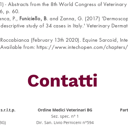
) - Abstracts from the 8th World Congress of Veterinar
6, p. 60.
anca, P.,
Funiciello, B
. and Zanna, G. (2017) 'Dermoscopic
escriptive study of 34 cases in Italy.' Veterinary Dermat
Roccabianca (February 13th 2020). Equine Sarcoid, In
Available from:
https://www.intechopen.com/chapters
Contatti
.r.l.t.p.
Ordine Medici Veterinari BG
Part
Sez. spec. n° 1
BG)
Dir. San. Livio Perniceni n°594