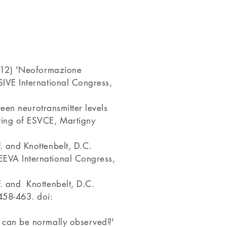
(2012) 'Neoformazione
 SIVE International Congress,
ween neurotransmitter levels
eting of ESVCE, Martigny
F. and Knottenbelt, D.C.
FEEVA International Congress,
F. and Knottenbelt, D.C.
458-463. doi:
t can be normally observed?'