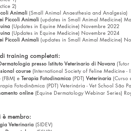
ctice 2)
ccoli Animali
(Small Animal Anaesthesia and Analgesia)
i Piccoli Animali
(updates in Small Animal Medicine) M
quina
(Updates in Equine Medicine) Novembre 2022
quina
(Updates in Equine Medicine) Novembre 2024
i Piccoli Animali
(updates in Small Animal Medicine) 
di training completati:
rmatologia presso Istituto Veterinario di Novara
(Tutor
ssional course
(International Society of Feline Medicine - 
e
(FBM) e
Terapia Fotodinamica
(PDT)
Veterinaria
(Curso 
apia Fotodinâmica (PDT) Veterinária - Vet School São Pa
namento online
(Equine Dermatology Webinar Series) Roy
ui è membro:
gia Veterinaria
(SIDEV)