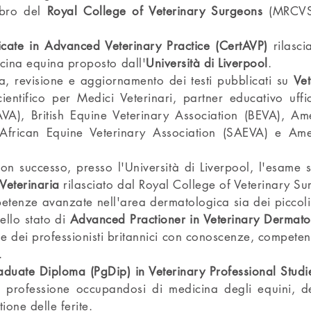
bro del
Royal College of Veterinary Surgeons
(MRCVS)
ficate in Advanced Veterinary Practice (CertAVP)
rilasc
icina equina proposto dall'
Università di Liverpool
.
, revisione e aggiornamento dei testi pubblicati su
Ve
ientifico per Medici Veterinari, partner educativo uff
VA), British Equine Veterinary Association (BEVA), Am
 African Equine Veterinary Association (SAEVA) e Am
n successo, presso l'Università di Liverpool, l'esame s
Veterinaria
rilasciato dal Royal College of Veterinary Su
petenze avanzate nell'area dermatologica sia dei piccoli
ello stato di
Advanced Practioner in Veterinary Dermato
ale dei professionisti britannici con conoscenze, compe
.
aduate Diploma (PgDip) in Veterinary Professional Studi
ra professione occupandosi di medicina degli equini, d
ione delle ferite.