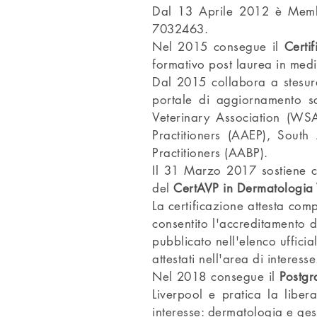
Dal 13 Aprile 2012 è Mem
7032463.
Nel 2015 consegue il
Certi
formativo post laurea in med
Dal 2015 collabora a stesura
portale di aggiornamento sc
Veterinary Association (WSA
Practitioners (AAEP), South
Practitioners (AABP).
Il 31 Marzo 2017 sostiene co
del
CertAVP in Dermatologia 
La certificazione attesta com
consentito l'accreditamento d
pubblicato nell'elenco uffici
attestati nell'area di interesse
Nel 2018 consegue il
Postgr
Liverpool e pratica la libe
interesse: dermatologia e gest