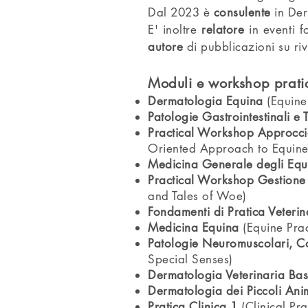
Dal 2023 è
consulente
in Der
E' inoltre
relatore
in eventi f
autore
di pubblicazioni su rivi
Moduli e workshop pratici
Dermatologia Equina
(Equine
Patologie Gastrointestinali e 
Practical Workshop Approccio 
Oriented Approach to Equine 
Medicina Generale degli Equ
Practical Workshop Gestione d
and Tales of Woe)
Fondamenti di Pratica Veteri
Medicina Equina
(Equine Prac
Patologie Neuromuscolari, Co
Special Senses)
Dermatologia Veterinaria Ba
Dermatologia dei Piccoli Ani
Pratica Clinica 1
(Clinical Pra