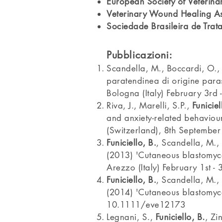
European Society of Veterin
Veterinary Wound Healing As
Sociedade Brasileira de Tra
Pubblicazioni:
Scandella, M., Boccardi, O.
paratendinea di origine paras
Bologna (Italy) February 3rd
Riva, J., Marelli, S.P.,
Funiciel
and anxiety-related behaviou
(Switzerland), 8th Septembe
Funiciello, B.
, Scandella, M.,
(2013) 'Cutaneous blastomycos
Arezzo (Italy) February 1st 
Funiciello, B.
, Scandella, M.,
(2014) 'Cutaneous blastomyco
10.1111/eve12173
Legnani, S.,
Funiciello, B.
, Zi