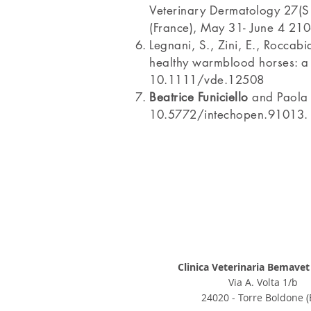
Veterinary Dermatology 27(S1
(France), May 31- June 4 210
Legnani, S., Zini, E., Roccabi
healthy warmblood horses: a d
10.1111/vde.12508
Beatrice Funiciello
and Paola 
10.5772/intechopen.91013. 
Clinica Veterinaria Bemavet s
Via A. Volta 1/b
24020 - Torre Boldone (