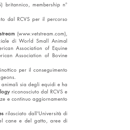
 britannico, membership n°
iato dal RCVS per il percorso
tstream
(
www.vetstream.com
),
iciale di World Small Animal
erican Association of Equine
erican Association of Bovine
inottico per il conseguimento
rgeons.
 animali sia degli equidi e ha
logy
riconosciuto dal RCVS e
tenze e continuo aggiornamento
es
rilasciato dall'Università di
el cane e del gatto, aree di