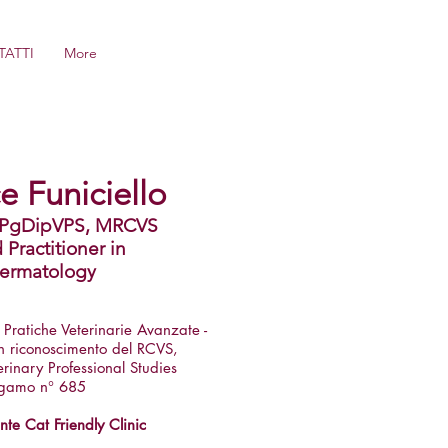
ATTI
More
e Funiciello
, PgDipVPS, MRCVS
ractitioner in
Dermatology
 Pratiche Veterinarie Avanzate -
n riconoscimento del RCVS,
rinary Professional Studies
rgamo n° 685
nte Cat Friendly Clinic