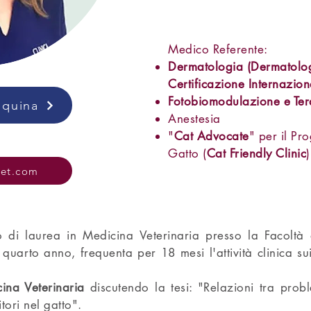
Medico Referente:
Dermatologia (Dermatol
Certificazione Internazion
Fotobiomodulazione e Ter
Equina
Anestesia
"
Cat Advocate
" per il Pr
Gatto (
Cat Friendly Clinic
)
et.com
o di laurea in Medicina Veterinaria presso la
Facoltà 
l quarto anno, frequenta per 18 mesi l'attività clinica s
ina Veterinaria
discutendo la tesi: "Relazioni tra pro
tori nel gatto".