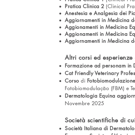
Pratica Clinica 2
(Clinical Pra
Anestesia e Analgesia dei Pi
Aggiornamenti in Medicina de
Aggionamenti in Medicina E
Aggionamenti in Medicina E
Aggiornamenti in Medicina de
Altri corsi ed esperienze 
Formazione ad personam in De
Cat Friendly Veterinary Profe
Corso
di
Fotobiomodulazion
Fotobiomodulação (FBM) e Ter
Dermatologia Equina aggior
Novembre 2025
Società scientifiche di c
Società Italiana di Dermatolo